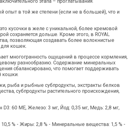
аключительного этапа – проглатывания.
 опыт в той же степени (если не в большей), что и
о кусочки в желе с уникальной, более кремовой
рой сохраняется дольше. Кроме этого, в ROYAL
ства, позволяющая создавать более волокнистые
 для кошек.
ает многогранность ощущений в процессе кормления,
щевому разнообразию. Содержание минеральных
ния сбалансировано, что помогает поддерживать
 кошки.
аки, рыба и рыбные субпродукты, экстракты белков
ества, субпродукты растительного происхождения,
3: 60 ME, Железо: 3 мг, Йод: 0,35 мг, Медь: 2,8 мг,
 10,5 % - Жиры: 2,8 % - Минеральные вещества: 1,5 % -