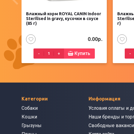
Влажный корм ROYAL CANIN Indoor
Влажны
Sterilised in gravy, кусочки в соусе
Sterilis
(85 г)
г)
0.00р.
Купить
-
+
-
Категории
Информация
Собаки
Условия оплаты и д
Кошки
Наши бренды и тор
Грызуны
Свободные ваканси