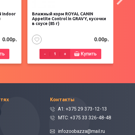
 Indoor
Влажный корм ROYAL CANIN
Влаж
)
Appetite Control in GRAVY, кусочки
Appet
в соусе (85 г)
в жел
0.00р.
0.00р.
ть
Купить
-
+
етях
Контакты
A1: +375 29 373-12-13
МТС: +375 33 326-48-48
infozoobazza@mail.ru