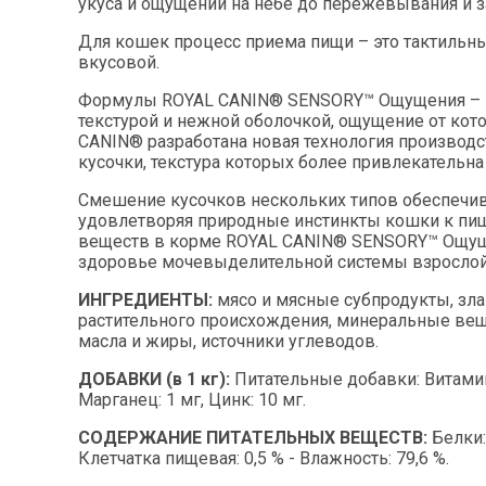
укуса и ощущений на небе до пережевывания и з
Для кошек процесс приема пищи – это тактильный
вкусовой.
Формулы ROYAL CANIN® SENSORY™ Ощущения – эт
текстурой и нежной оболочкой, ощущение от кото
CANIN® разработана новая технология производ
кусочки, текстура которых более привлекательна
Смешение кусочков нескольких типов обеспечив
удовлетворяя природные инстинкты кошки к пи
веществ в корме ROYAL CANIN® SENSORY™ Ощуще
здоровье мочевыделительной системы взрослой
ИНГРЕДИЕНТЫ:
мясо и мясные субпродукты, зл
растительного происхождения, минеральные вещ
масла и жиры, источники углеводов.
ДОБАВКИ (в 1 кг):
Питательные добавки: Витамин D
Марганец: 1 мг, Цинк: 10 мг.
СОДЕРЖАНИЕ ПИТАТЕЛЬНЫХ ВЕЩЕСТВ:
Белки:
Клетчатка пищевая: 0,5 % - Влажность: 79,6 %.