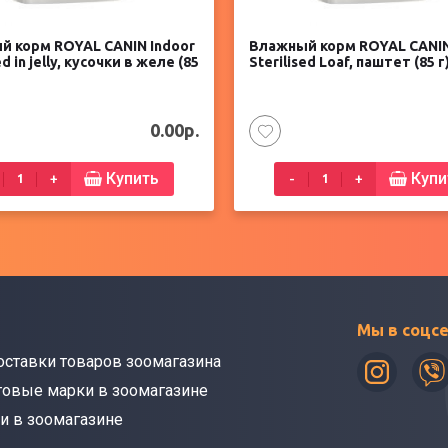
й корм ROYAL CANIN Indoor
Влажный корм ROYAL CANIN
ed in jelly, кусочки в желе (85
Sterilised Loaf, паштет (85 г
0.00р.
Купить
Купи
+
-
+
Мы в соцс
оставки товаров зоомагазина
говые марки в зоомагазине
и в зоомагазине