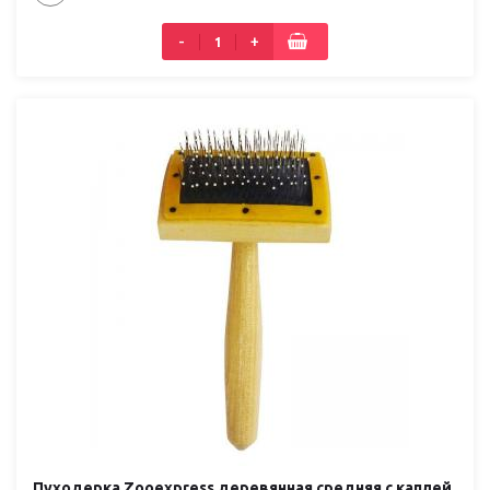
-
+
Пуходерка Zooexpress деревянная средняя с каплей