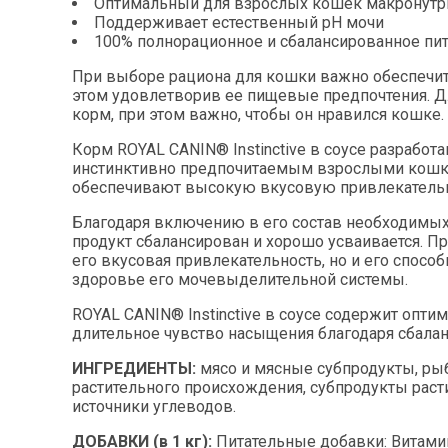
Оптимальный для взрослых кошек макронутр
Поддерживает естественный рН мочи
100% полнорационное и сбалансированное пит
При выборе рациона для кошки важно обеспечи
этом удовлетворив ее пищевые предпочтения. Д
корм, при этом важно, чтобы он нравился кошке.
Корм ROYAL CANIN® Instinctive в соусе разработ
инстинктивно предпочитаемым взрослыми кошк
обеспечивают высокую вкусовую привлекательн
Благодаря включению в его состав необходимы
продукт сбалансирован и хорошо усваивается. Пр
его вкусовая привлекательность, но и его спос
здоровье его мочевыделительной системы.
ROYAL CANIN® Instinctive в соусе содержит опти
длительное чувство насыщения благодаря сбала
ИНГРЕДИЕНТЫ:
мясо и мясные субпродукты, ры
растительного происхождения, субпродукты рас
источники углеводов.
ДОБАВКИ (в 1 кг):
Питательные добавки: Витамин D