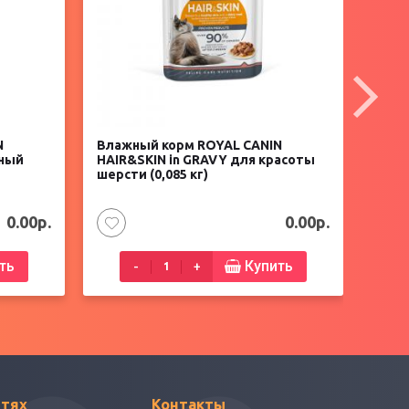
N
Влажный корм ROYAL CANIN
Влаж
тный
HAIR&SKIN in GRAVY для красоты
Diges
шерсти (0,085 кг)
соусе
0.00р.
0.00р.
ть
Купить
-
+
етях
Контакты