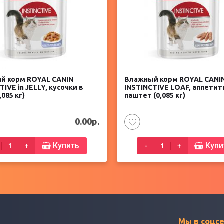
й корм ROYAL CANIN
Влажный корм ROYAL CANI
TIVE in JELLY, кусочки в
INSTINCTIVE LOAF, аппети
,085 кг)
паштет (0,085 кг)
0.00р.
Купить
Купи
+
-
+
Мы в соцс