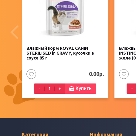
Влажный корм ROYAL CANIN
Влажны
STERILISED in GRAVY, кусочки в
INSTINC
соусе 85 г.
желе (0
0.00р.
Купить
-
+
-
Категории
Информация