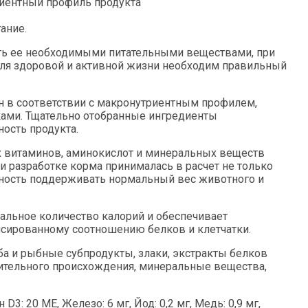
иентный профиль продукта
ание.
ть ее необходимыми питательными веществами, при
ля здоровой и активной жизни необходим правильный
ан в соответствии с макронутриентным профилем,
ами. Тщательно отобранные ингредиенты
ость продукта.
х витаминов, аминокислот и минеральных веществ
и разработке корма принималась в расчет не только
обность поддерживать нормальный вес животного и
мальное количество калорий и обеспечивает
нсированному соотношению белков и клетчатки.
ба и рыбные субпродукты, злаки, экстракты белков
тительного происхождения, минеральные вещества,
3: 20 ME, Железо: 6 мг, Йод: 0,2 мг, Медь: 0,9 мг,