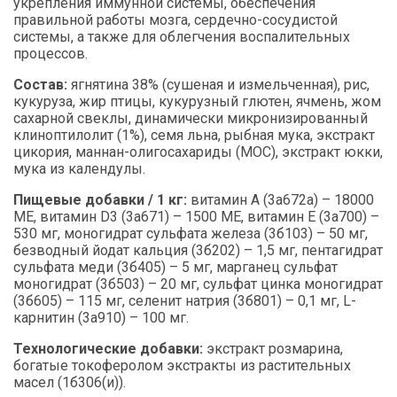
укрепления иммунной системы, обеспечения
правильной работы мозга, сердечно-сосудистой
системы, а также для облегчения воспалительных
процессов.
Состав:
ягнятина 38% (сушеная и измельченная), рис,
кукуруза, жир птицы, кукурузный глютен, ячмень, жом
сахарной свеклы, динамически микронизированный
клиноптилолит (1%), семя льнa, рыбная мука, экстракт
цикория, маннан-олигосахариды (МОС), экстракт юкки,
мука из календулы.
Пищевые добавки / 1 кг:
витамин A (3a672a) – 18000
ME, витамин D3 (3a671) – 1500 ME, витамин E (3a700) –
530 мг, моногидрат сульфата железа (3б103) – 50 мг,
безводный йодат кальция (3б202) – 1,5 мг, пентагидрат
сульфата меди (3б405) – 5 мг, марганец сульфат
моногидрат (3б503) – 20 мг, сульфат цинка моногидрат
(3б605) – 115 мг, селенит натрия (3б801) – 0,1 мг, L-
карнитин (3a910) – 100 мг.
Технологические добавки:
экстракт розмарина,
богатые токоферолом экстракты из растительных
масел (1б306(и)).