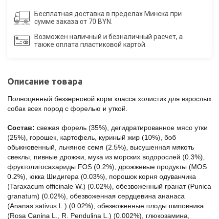
Бесплатная доставка в пределах Минска при
сумме заказа от 70 BYN.
Возможен наличный и безналичный расчет, а
также оплата пластиковой картой.
Описание товара
Полноценный беззерновой корм класса холистик для взрослых
собак всех пород с форелью и уткой.
Состав:
свежая форель (35%), дегидратированное мясо утки
(25%), горошек, картофель, куриный жир (10%), боб
обыкновенный, льняное семя (2.5%), высушенная мякоть
свеклы, пивные дрожжи, мука из морских водорослей (0.3%),
фруктолигосахариды FOS (0.2%), дрожжевые продукты (MOS
0.2%), юкка Шидигера (0.03%), порошок корня одуванчика
(Taraxacum officinale W.) (0.02%), обезвоженный гранат (Punica
granatum) (0.02%), обезвоженная сердцевина ананаса
(Ananas sativus L.) (0.02%), обезвоженные плоды шиповника
(Rosa Canina L., R. Pendulina L.) (0.002%), глюкозамина,