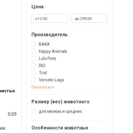
Цена
-
от
до
Производитель
BAKA
Happy Animals
Lolo Pets
RIO
Triol
Versele-Laga
Показать все
лнистых
Размер (вес) животного
для мелких и средних
0.09
Особенности животных
чии