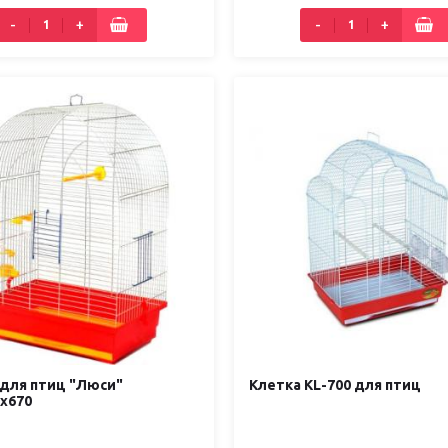
-
+
-
+
 для птиц "Люси"
Клетка KL-700 для птиц
х670