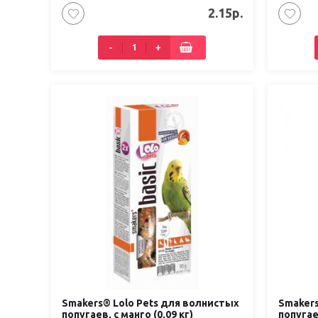
2.15р.
-
+
Smakers® Lolo Pets для волнистых
Smakers
попугаев, с манго (0,09 кг)
попугае