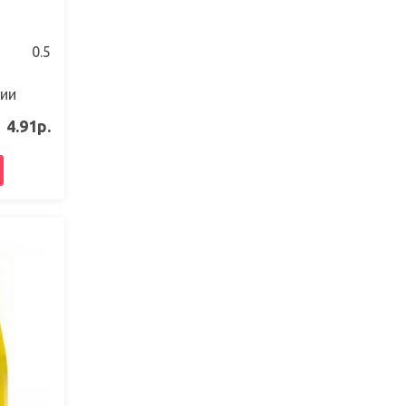
0.5
чии
4.91р.