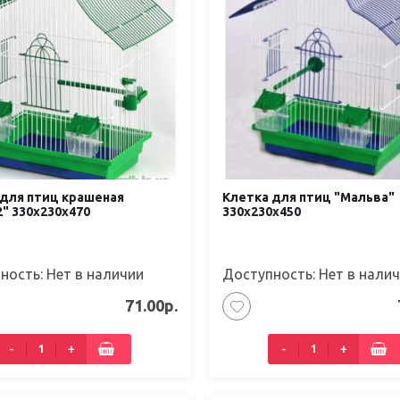
 для птиц крашеная
Клетка для птиц "Мальва"
" 330х230х470
330х230х450
ность: Нет в наличии
Доступность: Нет в нали
71.00р.
-
+
-
+