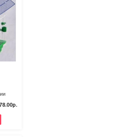
чии
78.00р.