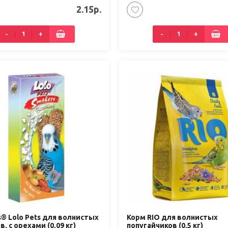
2.15р.
-
+
-
+
® Lolo Pets для волнистых
Корм RIO для волнистых
в, с орехами (0,09 кг)
попугайчиков (0,5 кг)