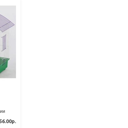
чии
56.00р.