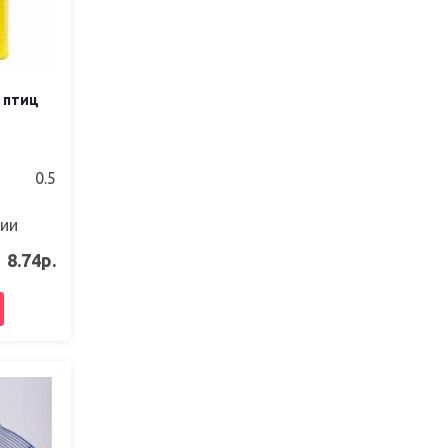
 птиц
0.5
чии
8.74р.