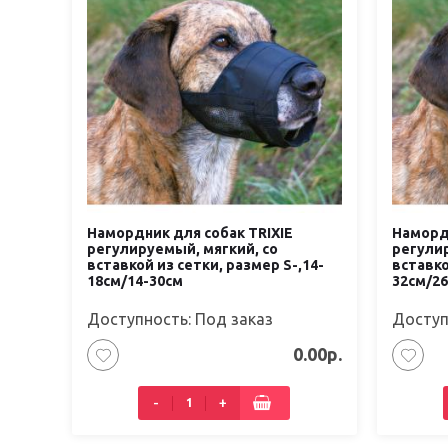
Намордник для собак TRIXIE
Намордн
регулируемый, мягкий, со
регулир
вставкой из сетки, размер S-,14-
вставко
18см/14-30см
32см/26
Доступность: Под заказ
Доступ
0.00р.
-
+