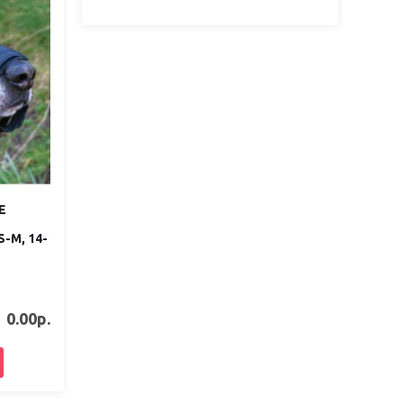
E
S-M, 14-
0.00р.